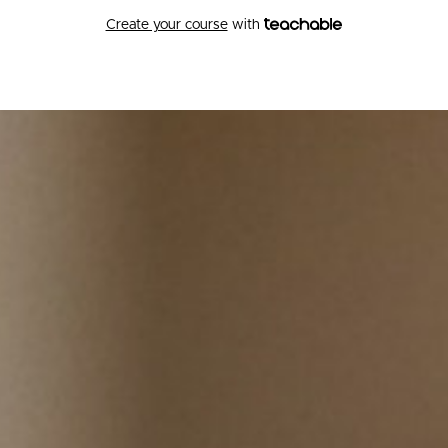
Create your course
with
B.MKR STE(A)M