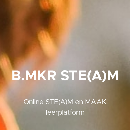
B.MKR STE(A)M
Online STE(A)M en MAAK
leerplatform